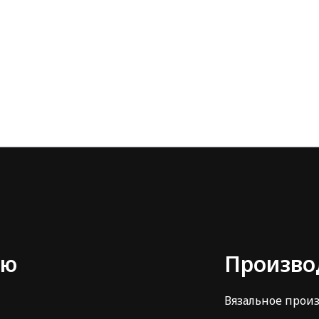
ню
Произво
Вязальное прои