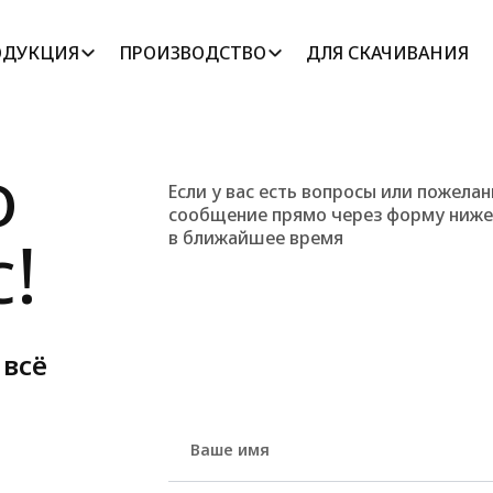
ОДУКЦИЯ
ПРОИЗВОДСТВО
ДЛЯ СКАЧИВАНИЯ
ОТОВАЯ
ВЯЗАЛЬНОЕ
КРУГЛОВЯ
ПРОДУКЦИЯ
ПРОИЗВОДСТВО
ЦЕХ
о
ТРИКОТАЖНОЕ
КРАСИЛЬНОЕ
ПЛОСКОВ
КРАСИЛЬН
Если у вас есть вопросы или пожела
ПОЛОТНО
ПРОИЗВОДСТВО
ЦЕХ
сообщение прямо через форму ниже,
ЦЕХ ОТДЕ
!
в ближайшее время
ШВЕЙНОЕ
ЗАКРОЙНЫ
ПРОИЗВОДСТВО
ЦЕХ АВТО
ШВЕЙНЫЙ 
ОТК И СКЛАДЫ
ЛАБОРАТО
КОНТРОЛЬ
ХИМИЧЕСК
ЦЕХ УПАКО
МАРКИРО
СКЛАДЫ
 всё
ЛАБОРАТО
ФИЗИЧЕСК
ПЕЧАТНЫЙ
Ваше имя
ВЫШИВАЛ
Почта