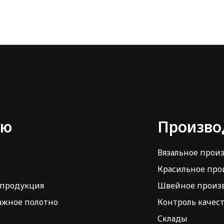
ню
Произво
Вязальное прои
Красильное про
 продукция
Швейное произ
ажное полотно
Контроль качес
Склады