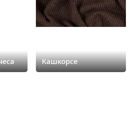
ачеса
Кашкорсе