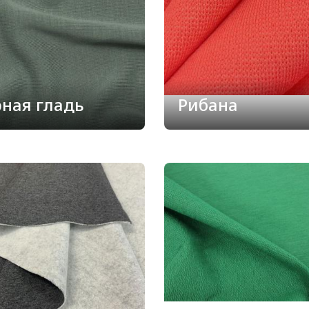
рная гладь
Рибана