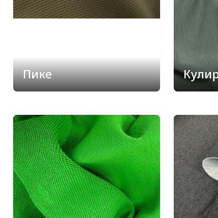
Пике
Кули